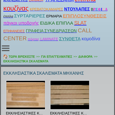
ΚΑΤΑ
ΣΚΕΥΕΣ
ΣΑΛΟΝΙΑ
κουζίνας
ΝΤΟΥΛΑΠΕΣ
ΚΡΕΒΑΤΟΚΑΜΑΡΕΣ
Β
Ρ
Ε
Φ
Ι
Κ
Α
ΣΥΡΤΑΡΙΕΡΕΣ
ΕΠΙΠΛΟΣΥΝΘΕΣΕΙΣ
ΕΡΜΑΡΙΑ
έπιπλα
SLAT
πάγκοι υποδοχής
ΕΙΔΙΚΑ ΕΠΙΠΛΑ
CALL
ΓΡΑΦΕΙΑ ΣΥΝΕΔΡΙΑΣΕΩΝ
ΕΠΙΦΑΝΕΙΕΣ
CENTER
ΣΥΝΘΕΤΑ
κομοδίνα
πόρτες LAMINATE
ΤΩΡΑ ΒΡΙΣΚΕΣΤΕ
>>
ΓΙΑ ΕΠΑΓΓΕΛΜΑΤΙΕΣ
>>
ΔΙΑΦΟΡΑ
>>
ΕΚΚΛΗΣΙΑΣΤΙΚΑ ΣΚΑΛΙΣΜΑΤΑ
ΕΚΚΛΗΣΙΑΣΤΙΚΑ ΣΚΑΛΙΣΜΑΤΑ ΜΗΧΑΝΗΣ
ΕΚΚΛΗΣΙΑΣΤΙΚΕΣ ΚΟΡΝΙΖΕΣ 274
ΕΚΚΛΗΣΙΑΣΤΙΚΕΣ ΚΟΡΝΙΖΕΣ 281