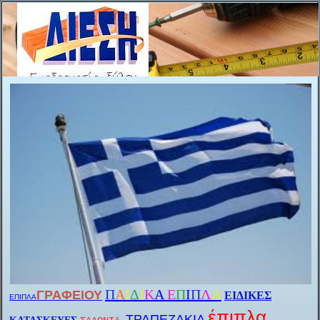
Π
Α
Ι
Δ
Ι
Κ
Α
Ε
Π
Ι
Π
Λ
Α
ΓΡΑΦΕΙΟΥ
ΕΙΔΙΚΕΣ
ΕΠΙΠΛΑ
έπιπλα
ΤΡΑΠΕΖΑΚΙΑ